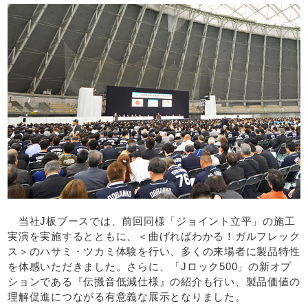
当社J板ブースでは、前回同様「ジョイント立平」の施工
実演を実施するとともに、＜曲げればわかる！ガルフレック
ス＞のハサミ・ツカミ体験を行い、多くの来場者に製品特性
を体感いただきました。さらに、「Jロック500」の新オプ
ションである『伝搬音低減仕様』の紹介も行い、製品価値の
理解促進につながる有意義な展示となりました。